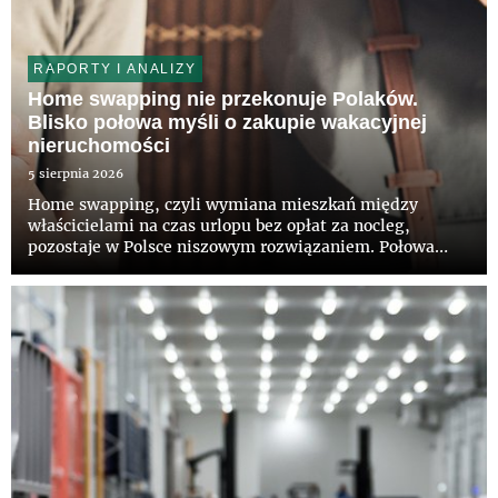
RAPORTY I ANALIZY
Home swapping nie przekonuje Polaków.
Blisko połowa myśli o zakupie wakacyjnej
nieruchomości
5 sierpnia 2026
Home swapping, czyli wymiana mieszkań między
właścicielami na czas urlopu bez opłat za nocleg,
pozostaje w Polsce niszowym rozwiązaniem. Połowa
Polaków nie słyszała jeszcze o takiej możliwości, a tylko
12 proc. deklaruje zainteresowanie tym modelem –
wynika z najnowszego...