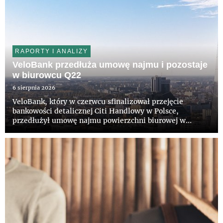
RAPORTY I ANALIZY
VeloBank przedłuża umowę najmu i pozostaje
w biurowcu Q22
6 sierpnia 2026
VeloBank, który w czerwcu sfinalizował przejęcie
bankowości detalicznej Citi Handlowy w Polsce,
przedłużył umowę najmu powierzchni biurowej w
wieżowcu Q22 w Warszawie. Bank pozostanie w
prestiżowym budynku na kolejne lata. Właścicielowi
obiektu, funduszowi z grupy Invesc...