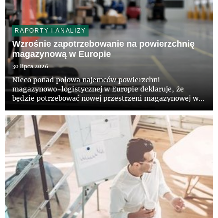
RAPORTY I ANALIZY
Wzrośnie zapotrzebowanie na powierzchnię
magazynową w Europie
30 lipca 2026
Nieco ponad połowa najemców powierzchni
magazynowo-logistycznej w Europie deklaruje, że
będzie potrzebować nowej przestrzeni magazynowej w
ciągu najbliższych 36 miesięcy – wynika z raportu pt.
„European Logistics Occupier Survey 2026”,
przygotowanego przez CBRE i firmę A...