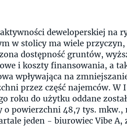
aktywności deweloperskiej na r
m w stolicy ma wiele przyczyn, 
zona dostępność gruntów, wyżs
owe i koszty finansowania, a ta
owa wpływająca na zmniejszani
chni przez część najemców. W I
go roku do użytku oddane został
y o powierzchni 48,7 tys. mkw.,
artale jeden - biurowiec Vibe A,