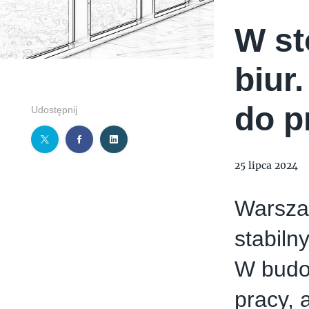
W st
biur
do p
Udostępnij
25 lipca 2024
Warszaw
stabiln
W budow
pracy, 