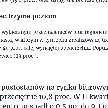
ie (13,4 proc.) oraz usługi dla biznesu (11,6 
ec trzyma poziom
ej wybieranym przez najemców biur regione
asta, w którym w tym roku zrealizowano tr
 40 proc. całej wynajętej powierzchni. Popul
ewiec (23 proc.).
pustostanów na rynku biurowym
przeciętnie 10,8 proc. W II kwar
centrum spadł o 0,5 pp. do 9,1 p