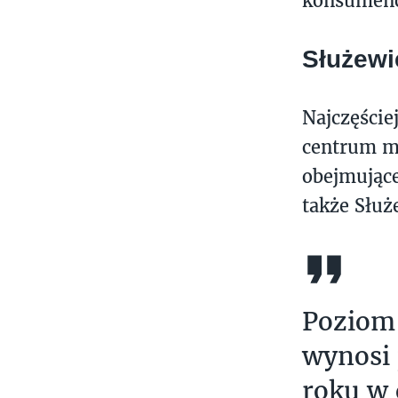
konsumenck
Służewi
Najczęści
centrum mi
obejmujące
także Służ
Poziom 
wynosi 
roku w 