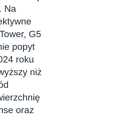
. Na
fektywne
 Tower, G5
nie popyt
2024 roku
 wyższy niż
ód
ierzchnię
nse oraz