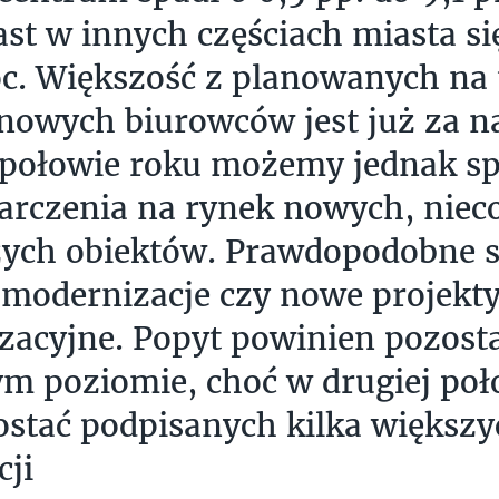
st w innych częściach miasta si
oc. Większość z planowanych na 
nowych biurowców jest już za n
 połowie roku możemy jednak s
tarczenia na rynek nowych, niec
ych obiektów. Prawdopodobne s
 modernizacje czy nowe projekt
izacyjne. Popyt powinien pozost
ym poziomie, choć w drugiej poł
stać podpisanych kilka większy
cji