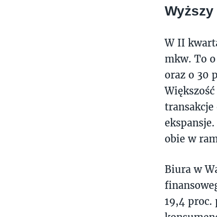
Wyższy 
W II kwart
mkw. To o 
oraz o 30 
Większość 
transakcje 
ekspansje.
obie w ram
Biura w W
finansoweg
19,4 proc. 