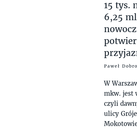
15 tys
6,25 ml
nowocze
potwier
przyjaz
Paweł Dobro
W Warszawi
mkw. jest 
czyli dawn
ulicy Gróje
Mokotowie