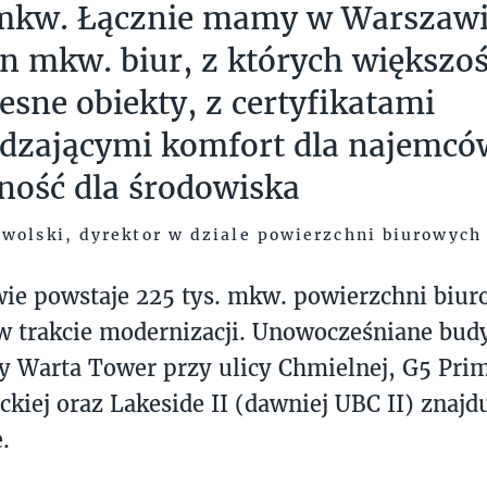
. mkw. Łącznie mamy w Warszaw
n mkw. biur, z których większoś
sne obiekty, z certyfikatami
dzającymi komfort dla najemcó
ność dla środowiska
wolski, dyrektor w dziale powierzchni biurowyc
e powstaje 225 tys. mkw. powierzchni biurow
w trakcie modernizacji. Unowocześniane bud
y Warta Tower przy ulicy Chmielnej, G5 Prim
ckiej oraz Lakeside II (dawniej UBC II) znajd
.