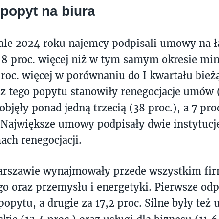
popyt na biura
ale 2024 roku najemcy podpisali umowy na łą
8 proc. więcej niż w tym samym okresie mi
proc. więcej w porównaniu do I kwartału bież
z tego popytu stanowiły renegocjacje umów 
objęły ponad jedną trzecią (38 proc.), a 7 pro
 Największe umowy podpisały dwie instytucj
ach renegocjacji.
arszawie wynajmowały przede wszystkim fir
o oraz przemysłu i energetyki. Pierwsze od
popytu, a drugie za 17,2 proc. Silne były też 