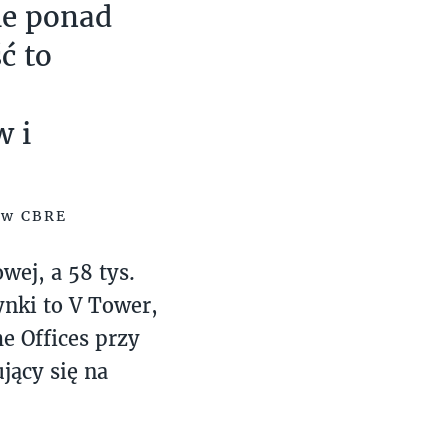
ie ponad
ć to
w i
h w CBRE
ej, a 58 tys.
ynki to V Tower,
e Offices przy
ujący się na