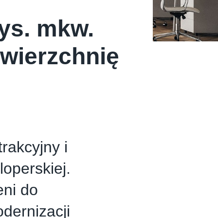
tys. mkw.
owierzchnię
rakcyjny i
operskiej.
eni do
odernizacji