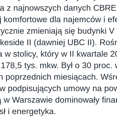
ka z najnowszych danych CBRE
j komfortowe dla najemców i e
ycznie zmieniają się budynki V
keside II (dawniej UBC II). Roś
a w stolicy, który w II kwartale 
 178,5 tys. mkw. Był o 30 proc.
h poprzednich miesiącach. Wśr
ów podpisujących umowy na pow
ą w Warszawie dominowały fina
ł i energetyka.