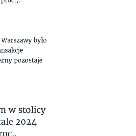
proc.).
m Warszawy było
ansakcje
arny pozostaje
 w stolicy
tale 2024
roc.,