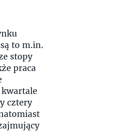
ynku
są to m.in.
ze stopy
kże praca
e
 kwartale
y cztery
 natomiast
 zajmujący