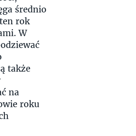
ęga średnio
ten rok
ami. W
podziewać
o
ą także
y
ać na
owie roku
ch