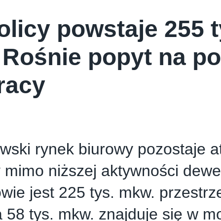
olicy powstaje 255 
. Rośnie popyt na p
racy
ski rynek biurowy pozostaje at
y mimo niższej aktywności dewel
ie jest 225 tys. mkw. przestrz
a 58 tys. mkw. znajduje się w m