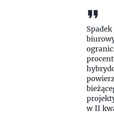
Spadek 
biurowy
ogranic
procent
hybryd
powierz
bieżące
projekt
w II kw