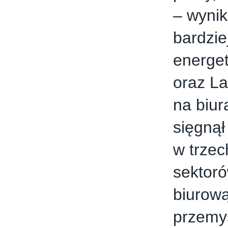
– wyni
bardzie
energet
oraz La
na biur
sięgnął
w trzec
sektor
biurow
przemys