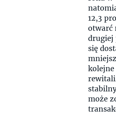
natomia
12,3 pr
otwarć 
drugiej
się dos
mniejsz
kolejne
rewital
stabiln
może zo
transak