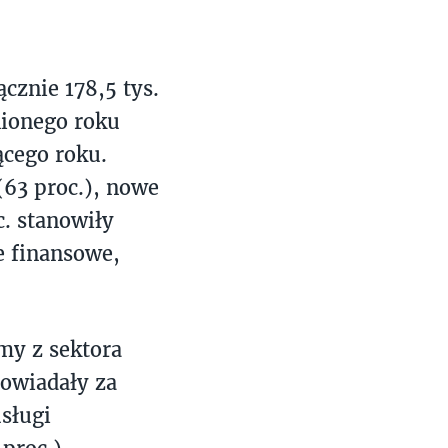
cznie 178,5 tys.
nionego roku
ącego roku.
(63 proc.), nowe
c. stanowiły
e finansowe,
my z sektora
powiadały za
usługi