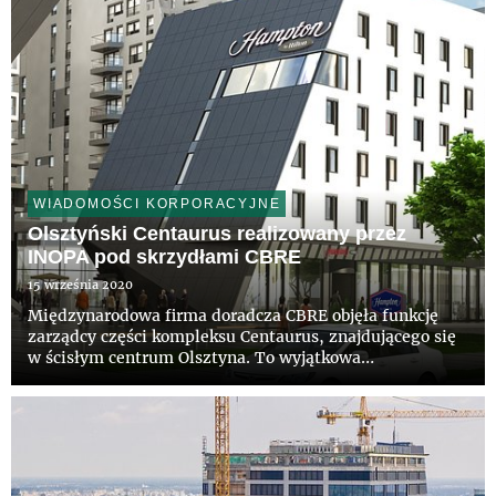
WIADOMOŚCI KORPORACYJNE
Olsztyński Centaurus realizowany przez
INOPA pod skrzydłami CBRE
15 września 2020
Międzynarodowa firma doradcza CBRE objęła funkcję
zarządcy części kompleksu Centaurus, znajdującego się
w ścisłym centrum Olsztyna. To wyjątkowa
nieruchomość na skalę całego województwa warmińsko-
mazurskiego, w skład której wchodzą lokale handlowo-
usługowe, biura, część ...