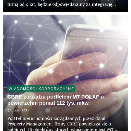
firmą od 4 lat, będzie odpowiedzialny za integrację
wszystkich linii biznesowych CBRE w Katowicach i
regionie.
WIADOMOŚCI KORPORACYJNE
CBRE zarządza portfelem M7 POLAF o
powierzchni ponad 112 tys. mkw.
9 lutego 2021
Portfel nieruchomości zarządzanych przez dział
Property Management firmy CBRE powiększa się o
kolejnych 10 obiektów, których właścicielem jest M7