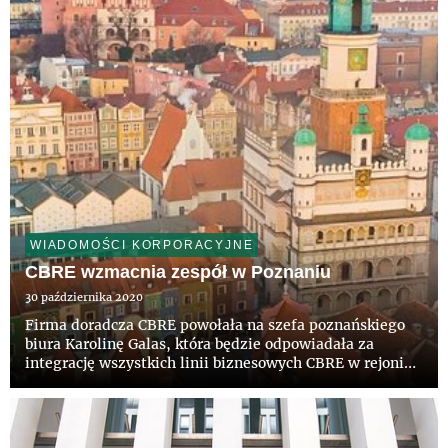
WIADOMOŚCI KORPORACYJNE
CBRE wzmacnia zespół w Poznaniu
30 października 2020
Firma doradcza CBRE powołała na szefa poznańskiego
biura Karolinę Galas, która będzie odpowiadała za
integrację wszystkich linii biznesowych CBRE w rejonie
Wielkopolski, a także rozwój i prawidłowe
funkcjonowanie oddziału w Poznaniu. W ostatnim czasie
w ramach rozbudowy ...