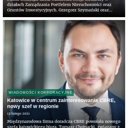
działach Zarządzania Portfelem Nieruchomości oraz
Gruntów Inwestycyjnych. Grzegorz Szymański oraz
Agnieszka Jankowska mianowani na nowe stanowiska
będą odpowiedzialni za rozwój tych obszarów.
WIADOMOŚCI KORPORACYJNE
Katowice w centrum zainteresowania CBRE,
nowy szef w regionie
12 lutego 2021
Międzynarodowa firma doradcza CBRE powołała nowego
szefa katowickiego biura. Tomasz Chojnacki, związany z