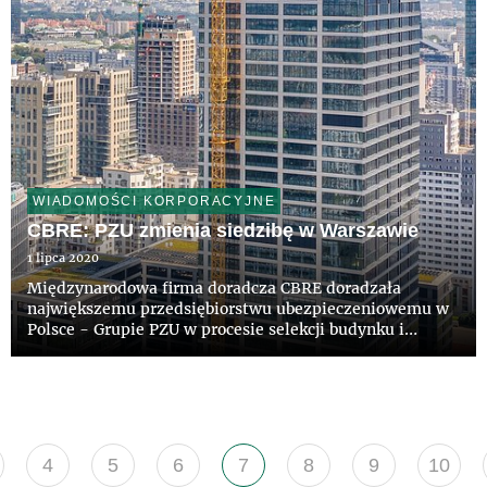
WIADOMOŚCI KORPORACYJNE
CBRE: PZU zmienia siedzibę w Warszawie
1 lipca 2020
Międzynarodowa firma doradcza CBRE doradzała
największemu przedsiębiorstwu ubezpieczeniowemu w
Polsce - Grupie PZU w procesie selekcji budynku i
negocjacjach najmu na potrzeby centrali firmy w
Warszawie. Nowe biuro PZU w kompleksie Generation
Park Y przy Rondzie Daszyńsk...
4
5
6
7
8
9
10