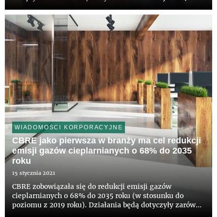
POLAF. Managerem inwestycji i aktywów jest M7 Real
Estate (M7).
WIADOMOŚCI KORPORACYJNE
CBRE jako pierwsza w branży ma cel redukcji
emisji gazów cieplarnianych o 68% do 2035
roku
15 stycznia 2021
CBRE zobowiązała się do redukcji emisji gazów
cieplarnianych o 68% do 2035 roku (w stosunku do
poziomu z 2019 roku). Działania będą dotyczyły zarówno
własnej działalności CBRE, jak i nieruchomości, którymi