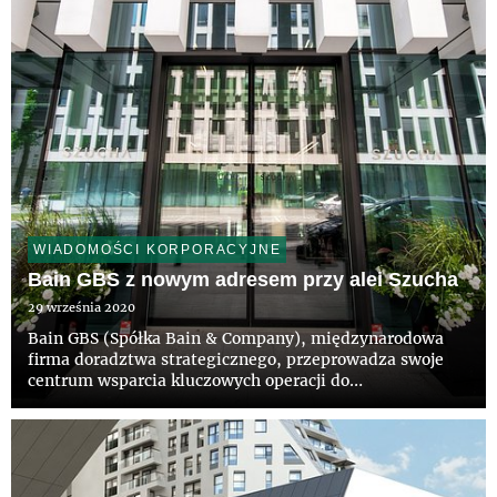
WIADOMOŚCI KORPORACYJNE
Bain GBS z nowym adresem przy alei Szucha
29 września 2020
Bain GBS (Spółka Bain & Company), międzynarodowa
firma doradztwa strategicznego, przeprowadza swoje
centrum wsparcia kluczowych operacji do
warszawskiego budynku Szucha Premium Office. Nowe
biuro, blisko dwukrotnie większe niż dotychczasowe,
będzie zajmować dwa piętr...