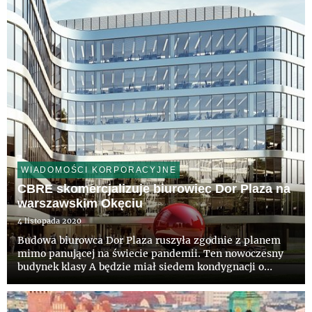
WIADOMOŚCI KORPORACYJNE
CBRE skomercjalizuje biurowiec Dor Plaza na
warszawskim Okęciu
4 listopada 2020
Budowa biurowca Dor Plaza ruszyła zgodnie z planem
mimo panującej na świecie pandemii. Ten nowoczesny
budynek klasy A będzie miał siedem kondygnacji o
łącznej powierzchni ok. 15 tys. mkw., trzy poziomy
garażu podziemnego, reprezentacyjną recepcję oraz
specjalnie zaprojek...