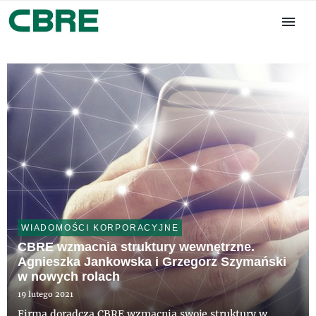
WIADOMOŚCI KORPORACYJNE
CBRE wzmacnia struktury wewnętrzne.
Agnieszka Jankowska i Grzegorz Szymański
w nowych rolach
19 lutego 2021
Firma doradcza CBRE wzmacnia swoje struktury w