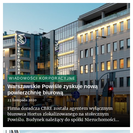
spółka zarządza. To pierwsze tego typu zobowiązanie w
branży, któ...
WIADOMOŚCI KORPORACYJNE
Warszawskie Powiśle zyskuje nową
powierzchnię biurową
23 listopada 2020
Firma doradcza CBRE została agentem wyłącznym
biurowca Hortus zlokalizowanego na stołecznym
Powiślu. Budynek należący do spółki Nieruchomości
Powiśle posiada łącznie ponad 10 tys. mkw. nowoczesnej
powierzchni biurowej.