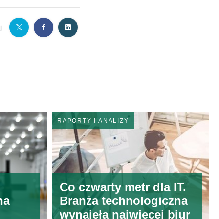
j
RAPORTY I ANALIZY
Co czwarty metr dla IT.
na
Branża technologiczna
wynajęła najwięcej biur