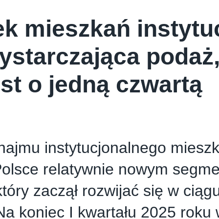
k mieszkań instytu
ystarczająca podaż,
st o jedną czwartą
najmu instytucjonalnego miesz
 Polsce relatywnie nowym segm
który zaczął rozwijać się w ciąg
 Na koniec I kwartału 2025 roku