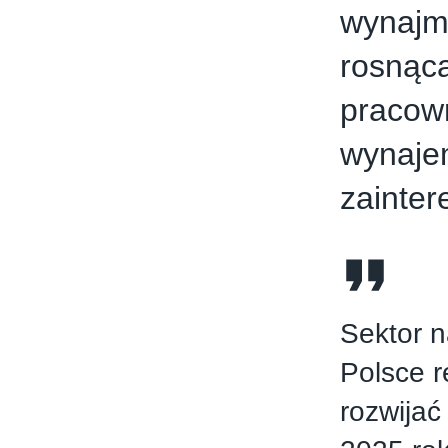
wynajm
rosnąca
pracow
wynaje
zainte
Sektor n
Polsce r
rozwijać