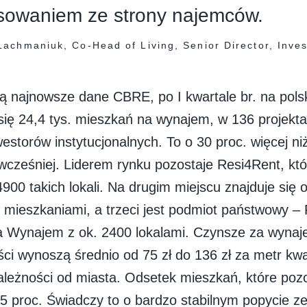
esowaniem ze strony najemców.
achmaniuk, Co-Head of Living, Senior Director, Inves
ą najnowsze dane CBRE, po I kwartale br. na pols
się 24,4 tys. mieszkań na wynajem, w 136 projekt
westorów instytucjonalnych. To o 30 proc. więcej 
wcześniej. Liderem rynku pozostaje Resi4Rent, któ
900 takich lokali. Na drugim miejscu znajduje się
 mieszkaniami, a trzeci jest podmiot państwowy –
 Wynajem z ok. 2400 lokalami. Czynsze za wynaj
ci wynoszą średnio od 75 zł do 136 zł za metr kw
ależności od miasta. Odsetek mieszkań, które pozos
ga 5 proc. Świadczy to o bardzo stabilnym popycie 