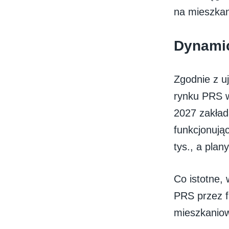
na mieszkani
Dynamic
Zgodnie z u
rynku PRS w
2027 zakład
funkcjonują
tys., a plan
Co istotne,
PRS przez f
mieszkaniow