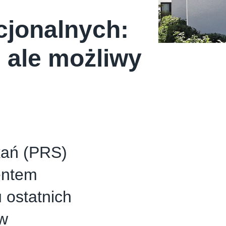
cjonalnych:
 ale możliwy
kań (PRS)
entem
u ostatnich
 w