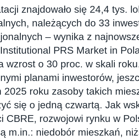
tacji znajdowało się 24,4 tys. lo
lnych, należących do 33 inwes
cjonalnych – wynika z najnowsz
nstitutional PRS Market in Pola
 wzrost o 30 proc. w skali roku
nymi planami inwestorów, jesz
 2025 roku zasoby takich mie
yć się o jedną czwartą. Jak ws
i CBRE, rozwojowi rynku w Pol
ją m.in.: niedobór mieszkań, ni