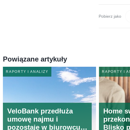
Pobierz jako
Powiązane artykuły
RAPORTY I ANALIZY
RAPORTY I A
VeloBank przedłuża
Home s
umowę najmu i
przekon
pozostaje w biurowcu
Blisko 