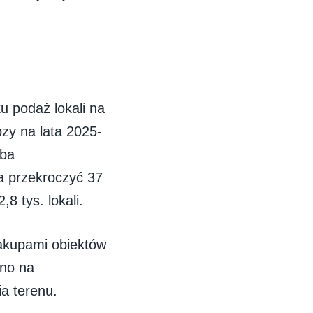
u podaż lokali na
zy na lata 2025-
zba
a przekroczyć 37
8 tys. lokali.
zakupami obiektów
wno na
a terenu.