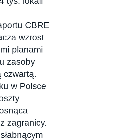
 tys. lokali
raportu CBRE
nacza wzrost
ymi planami
ku zasoby
 czwartą.
ku w Polsce
oszty
rosnąca
z zagranicy.
esłabnącym