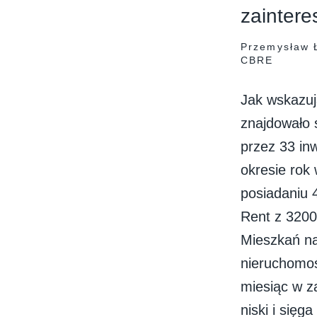
zainter
Przemysław Ł
CBRE
Jak wskazuj
znajdowało 
przez 33 in
okresie rok 
posiadaniu 4
Rent z 3200
Mieszkań na
nieruchomoś
miesiąc w z
niski i się