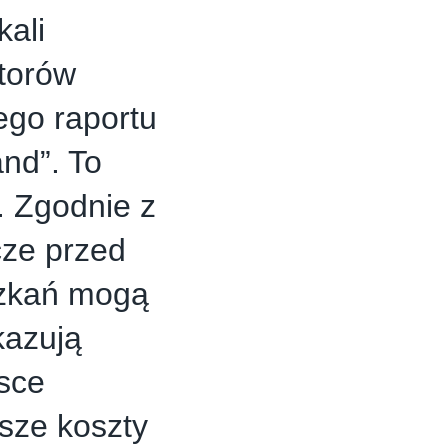
kali
torów
ego raportu
nd”. To
. Zgodnie z
cze przed
szkań mogą
kazują
sce
ższe koszty