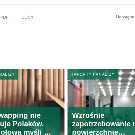
Udostępni
PDF
DOCX
NALIZY
RAPORTY I ANALIZY
wapping nie
Wzrośnie
uje Polaków.
zapotrzebowanie 
połowa myśli o
powierzchnię