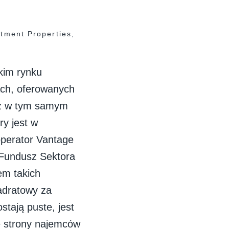
tment Properties,
kim rynku
ach, oferowanych
niż w tym samym
ry jest w
 operator Vantage
 Fundusz Sektora
em takich
adratowy za
tają puste, jest
ze strony najemców