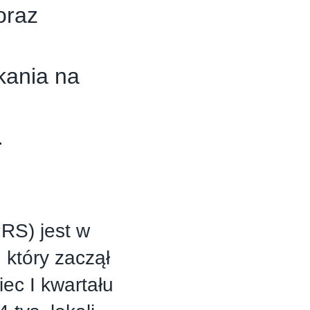
oraz
kania na
w.
RS) jest w
który zaczął
iec I kwartału