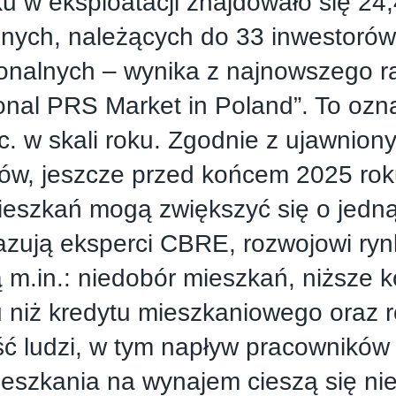
u w eksploatacji znajdowało się 24,4
lnych, należących do 33 inwestorów
jonalnych – wynika z najnowszego 
tional PRS Market in Poland”. To oz
c. w skali roku. Zgodnie z ujawnion
rów, jeszcze przed końcem 2025 ro
ieszkań mogą zwiększyć się o jedną
azują eksperci CBRE, rozwojowi ryn
ą m.in.: niedobór mieszkań, niższe k
 niż kredytu mieszkaniowego oraz 
ć ludzi, w tym napływ pracowników 
eszkania na wynajem cieszą się ni