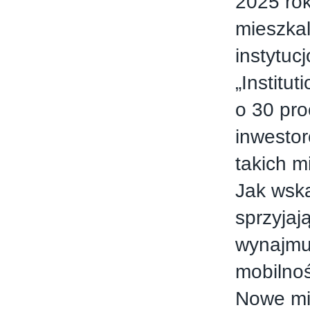
2025 rok
mieszka
instytuc
„Institu
o 30 pro
inwesto
takich m
Jak wsk
sprzyjaj
wynajmu
mobilnoś
Nowe mi