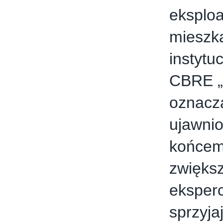
eksploa
mieszka
instytu
CBRE „I
oznacza
ujawnio
końcem
zwiększ
eksperc
sprzyja